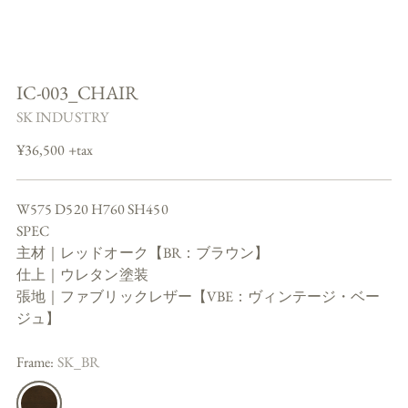
IC-003_CHAIR
SK INDUSTRY
Regular
¥36,500 +tax
price
W575 D520 H760 SH450
SPEC
主材｜レッドオーク【BR：ブラウン】
仕上｜ウレタン塗装
張地｜ファブリックレザー【VBE：ヴィンテージ・ベー
ジュ】
Frame:
SK_BR