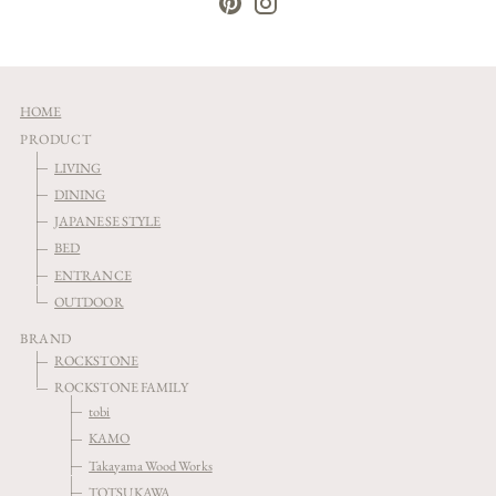
HOME
PRODUCT
LIVING
DINING
JAPANESE STYLE
BED
ENTRANCE
OUTDOOR
BRAND
ROCKSTONE
ROCKSTONE FAMILY
tobi
KAMO
Takayama Wood Works
TOTSUKAWA