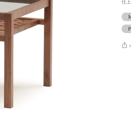
仕上
M
P
Addi
prod
to
your
cart