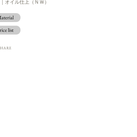
｜オイル仕上（ＮＷ）
aterial
rice list
SHARE
ng
uct