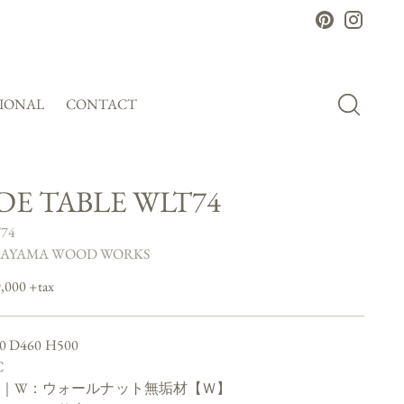
SIONAL
CONTACT
IDE TABLE WLT74
74
AYAMA WOOD WORKS
lar
,000 +tax
0 D460 H500
C
｜W：ウォールナット無垢材【Ｗ】