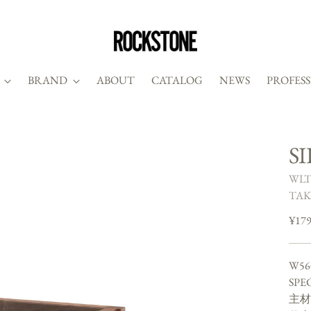
BRAND
ABOUT
CATALOG
NEWS
PROFES
S
WLT
TAK
Regu
¥179
price
W56
SPE
主材