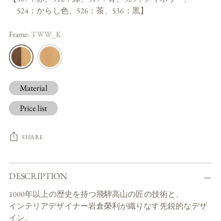
524：からし色、526：茶、536：黒】
Frame:
TWW_K
Material
Price list
SHARE
Adding
DESCRIPTION
product
to
1000年以上の歴史を持つ飛騨高山の匠の技術と、
your
インテリアデザイナー岩倉榮利が織りなす先鋭的なデザ
cart
イン。