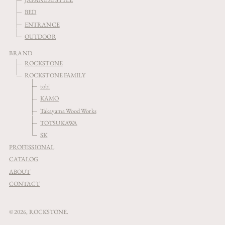
BED
ENTRANCE
OUTDOOR
BRAND
ROCKSTONE
ROCKSTONE FAMILY
tobi
KAMO
Takayama Wood Works
TOTSUKAWA
SK
PROFESSIONAL
CATALOG
ABOUT
CONTACT
© 2026,
ROCKSTONE
.