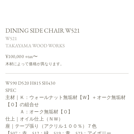
DINING SIDE CHAIR W521
W521
TAKAYAMA WOOD WORKS
Regular
¥100,000 +tax
〜
price
木材によって価格が異なります。
W590 D520 H815 SH430
SPEC
主材｜Ｋ：ウォールナット無垢材【Ｗ】＋オーク無垢材
【Ｏ】の組合せ
Ａ：オーク無垢材【Ｏ】
仕上｜オイル仕上（ＮＷ）
座｜テープ張り（アクリル１００％）７色
【507：赤、512：緑、519：青、523：アイボリー、